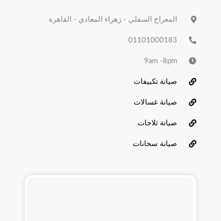
a
k
m
-
المعراج السفلي - زهراء المعادي - القاهرة
f
01101000183
9am -8pm
صيانة تكييفات
صيانة غسالات
صيانة ثلاجات
صيانة سخانات