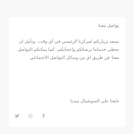
تواصل معنا
نسعد بزيارتكم لمركزنا الرئيسي في أي وقت.. ونأمل ان
تحظى خدماتنا برضائكم واعجابكم.. كما يمكنكم التواصل
معنا عن طريق اي من وسائل التواصل الاجتماعي
تابعنا على السوشيال ميديا
T
I
F
w
n
a
i
s
c
t
t
e
t
a
b
e
g
o
r
r
o