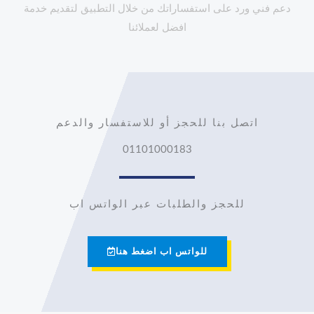
دعم فني ورد على استفساراتك من خلال التطبيق لتقديم خدمة
افضل لعملائنا
اتصل بنا للحجز أو للاستفسار والدعم
01101000183
للحجز والطلبات عبر الواتس اب
للواتس اب اضغط هنا