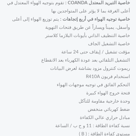
خاصية التبريد المعتدل COANDA :
تقوم بتوجيه الهواء المعتدل في
أعلى الغرفة بما لا يؤثر على المتواجدين بها
خاصية توجيه الهواء في أربع إتجاهات :
يتم توزيع الهواء إلى أعلى
وأسفل، يميناً ويساراً عن طريق فتحات التهوية
خاصية التنظيف الذاتي بأيونات البلازما كلاستر
خاصية التشغيل الجاف
مؤقت تشغيل / إيقاف حتى 24 ساعة
التشغيل التلقائي بعد عودة الكهرباء بعد الانقطاع
ريموت كنترول مزود بشاشة لعرض البيانات
استخدام فريون R410A
التحكم الفائق في توجيه موجهات الهواء
فتحة خروج الهواء كبيرة
وحدة خارجية مقاومة للتآكل
ضغط كهربائي منخفض
مبادل حراري عالي الكفاءة
نسبة كفاءة الطاقة : 11 و ح ب / الساعة
مستوى كفاءة الطاقة : ( B )