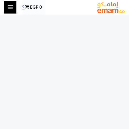
خطي
EGP
0
لى
لمحتوى